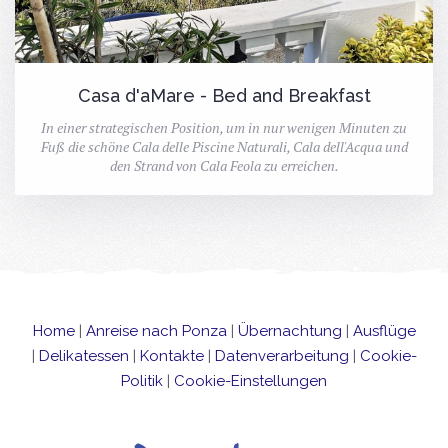
Casa d'aMare - Bed and Breakfast
In einer strategischen Position, um in nur wenigen Minuten zu
Fuß die schöne Cala delle Piscine Naturali, Cala dell'Acqua und
den Strand von Cala Feola zu erreichen.
Home
|
Anreise nach Ponza
|
Übernachtung
|
Ausflüge
|
Delikatessen
|
Kontakte
|
Datenverarbeitung
|
Cookie-
Politik
|
Cookie-Einstellungen